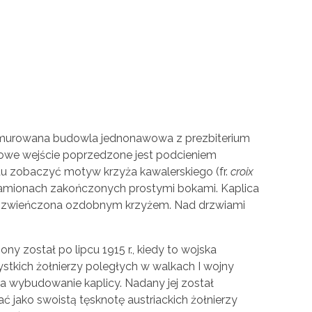
a, murowana budowla jednonawowa z prezbiterium
towe wejście poprzedzone jest podcieniem
tu zobaczyć motyw krzyża kawalerskiego (fr.
croix
h ramionach zakończonych prostymi bokami. Kaplica
ka zwieńczona ozdobnym krzyżem. Nad drzwiami
 został po lipcu 1915 r., kiedy to wojska
stkich żołnierzy poległych w walkach I wojny
ła wybudowanie kaplicy. Nadany jej został
 jako swoistą tęsknotę austriackich żołnierzy