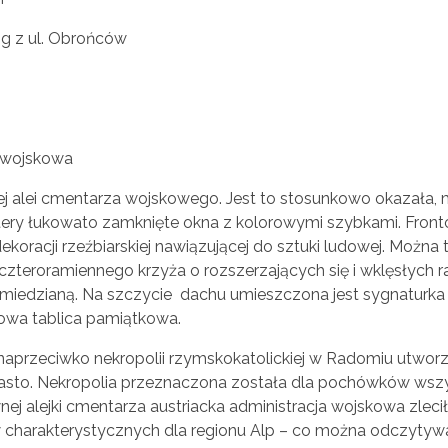
g z ul. Obrońców
a wojskowa
nej alei cmentarza wojskowego. Jest to stosunkowo okazał
ztery łukowato zamknięte okna z kolorowymi szybkami. Fron
oracji rzeźbiarskiej nawiązującej do sztuki ludowej. Można 
ę czteroramiennego krzyża o rozszerzających się i wklęsłyc
 miedzianą. Na szczycie dachu umieszczona jest sygnatur
owa tablica pamiątkowa.
zeciwko nekropolii rzymskokatolickiej w Radomiu utworzony
miasto. Nekropolia przeznaczona została dla pochówków wszy
j alejki cmentarza austriacka administracja wojskowa zleci
 charakterystycznych dla regionu Alp – co można odczytywać