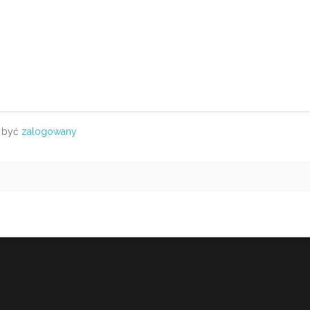
 być
zalogowany