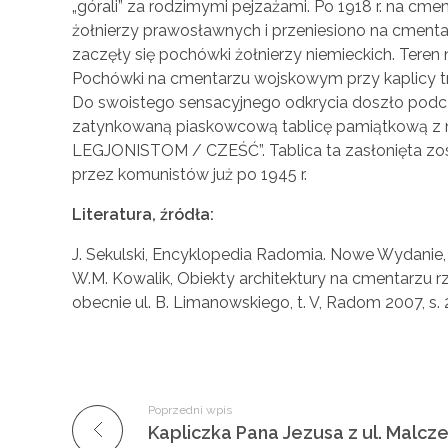
„górali” za rodzimymi pejzażami. Po 1918 r. na c
żołnierzy prawosławnych i przeniesiono na cmentar
zaczęły się pochówki żołnierzy niemieckich. Teren 
Pochówki na cmentarzu wojskowym przy kaplicy tr
Do swoistego sensacyjnego odkrycia doszło podcz
zatynkowaną piaskowcową tablicę pamiątkow
LEGJONISTOM / CZEŚĆ”. Tablica ta zasłonięta zost
przez komunistów już po 1945 r.
Literatura, źródła:
J. Sekulski, Encyklopedia Radomia. Nowe Wydanie, 
W.M. Kowalik, Obiekty architektury na cmentarzu
obecnie ul. B. Limanowskiego, t. V, Radom 2007, s. 
Poprzedni wpis
Kapliczka Pana Jezusa z ul. Malc