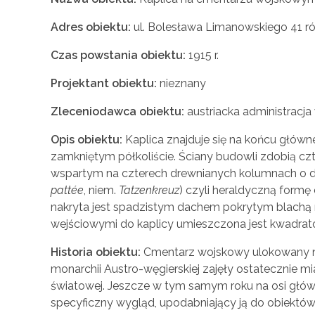
Adres obiektu:
ul. Bolesława Limanowskiego 41 ró
Czas powstania obiektu:
1915 r.
Projektant obiektu:
nieznany
Zleceniodawca obiektu:
austriacka administracj
Opis obiektu:
Kaplica znajduje się na końcu głów
zamkniętym półkoliście. Ściany budowli zdobią c
wspartym na czterech drewnianych kolumnach o dek
pattée
, niem.
Tatzenkreuz
) czyli heraldyczną form
nakryta jest spadzistym dachem pokrytym blachą
wejściowymi do kaplicy umieszczona jest kwadrat
Historia obiektu:
Cmentarz wojskowy ulokowany napr
monarchii Austro-węgierskiej zajęły ostatecznie 
światowej. Jeszcze w tym samym roku na osi główne
specyficzny wygląd, upodabniający ją do obiektów