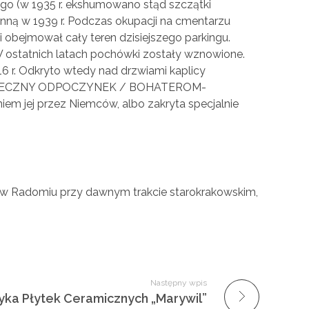
ego (w 1935 r. ekshumowano stąd szczątki
enną w 1939 r. Podczas okupacji na cmentarzu
i obejmował cały teren dzisiejszego parkingu.
W ostatnich latach pochówki zostały wznowione.
 r. Odkryto wtedy nad drzwiami kaplicy
 / WIECZNY ODPOCZYNEK / BOHATEROM-
em jej przez Niemców, albo zakryta specjalnie
i w Radomiu przy dawnym trakcie starokrakowskim,
Następny wpis
yka Płytek Ceramicznych „Marywil”