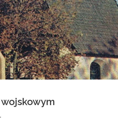
u wojskowym
m