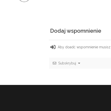
Dodaj wspomnienie
Aby doadć wspomnienie musisz
Subskrybuj