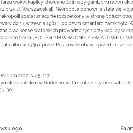
mentarzu wokół kaplicy chowano żołnierzy garnizonu radomski
z przy ul. Warszawskiej). Nekropolia ponownie stała się woj
nekropolii został znacznie rozszerzony w stronę południową 
wały do 17 września 1981 r., po czym cmentarz zamknięto. 
as prac konserwatorskich prowadzonych przy kaplicy w 2016
ą z napisem treści: „POLEGŁYM W WOJNIE / ŚWIATOWEJ
ała albo w 1939 r. przez Polaków w obawie przed zniszczeni
Radom 2012, s. 45, 117.
 rzymskokatolickim w Radomiu, w: Cmentarz rzymskokatolick
29-30.
zewskiego
Fabr